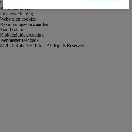
Bedrijfsinformatie
Privacyverklaring
Website en cookies
Rekruteringsvoorwaarden
Fraude alarm
Klokkenluidersregeling
Webmaster feedback