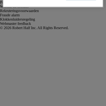
Privacyverklaring
Website en cookies
Rekruteringsvoorwaarden
Fraude alarm
Klokkenluidersregeling
Webmaster feedback