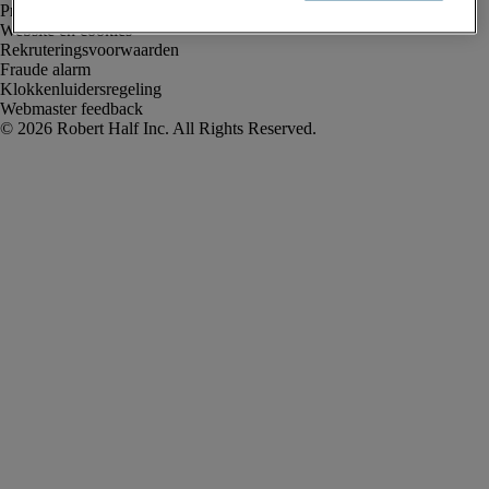
Privacyverklaring
Website en cookies
Rekruteringsvoorwaarden
Fraude alarm
Klokkenluidersregeling
Webmaster feedback