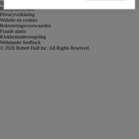
Bedrijfsinformatie
Privacyverklaring
Website en cookies
Rekruteringsvoorwaarden
Fraude alarm
Klokkenluidersregeling
Webmaster feedback