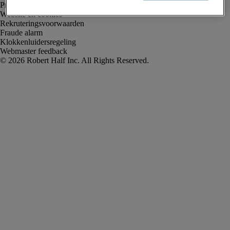
Privacyverklaring
Website en cookies
Rekruteringsvoorwaarden
Fraude alarm
Klokkenluidersregeling
Webmaster feedback