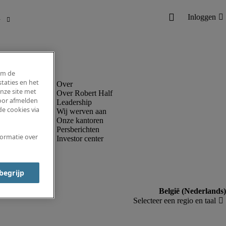
om de
taties en het
nze site met
Over Robert Half
voor afmelden
Leadership
e cookies via
Wij werven aan
Onze kantoren
Persberichten
formatie over
Investor center
 begrijp