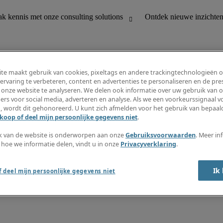
te maakt gebruik van cookies, pixeltags en andere trackingtechnologieën 
ervaring te verbeteren, content en advertenties te personaliseren en de pres
 onze website te analyseren. We delen ook informatie over uw gebruik van o
houding
Ontdek nieuwe inzichten
ers voor social media, adverteren en analyse. Als we een voorkeurssignaal 
Jobomschrijvingen
, wordt dit gehonoreerd. U kunt zich afmelden voor het gebruik van bepaald
Salarisgids
koop of deel mijn persoonlijke gegevens niet
.
office support
Timesheets
Nieuwsbrief
k van de website is onderworpen aan onze
Gebruiksvoorwaarden
. Meer in
Maak een jobalert aan
 hoe we informatie delen, vindt u in onze
Privacyverklaring
.
Informatiecentrum
Ik
 deel mijn persoonlijke gegevens niet
oorwaarden
Fraude alarm