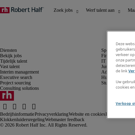
Deze websi
gebruikers
verkeer op
Bekijk jobs
Finance en boek
onze partn
Tijdelijk talent
IT en digital
detecteren
Vast talent
Juridisch
de link
Ver
Interim management
Administratie en 
Executive search
Human resources
Uw gebrui
Project sourcing
Student
cookies en
Consulting solutions
Verkoop of
Bedrijfsinformatie
Privacyverklaring
Website en cookies
Rekruteringsv
Klokkenluidersregeling
Webmaster feedback