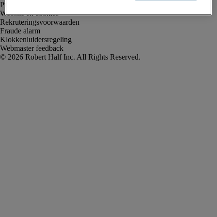
Privacyverklaring
Website en cookies
Rekruteringsvoorwaarden
Fraude alarm
Klokkenluidersregeling
Webmaster feedback