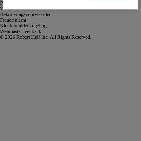
Privacyverklaring
Website en cookies
Rekruteringsvoorwaarden
Fraude alarm
Klokkenluidersregeling
Webmaster feedback