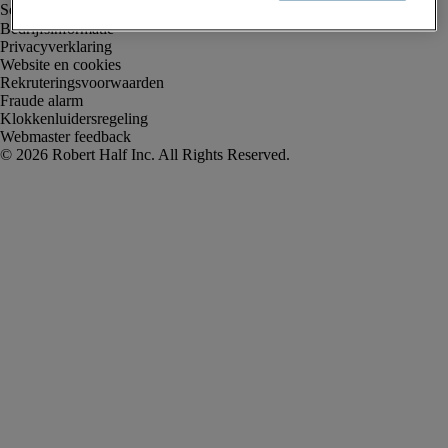
Bedrijfsinformatie
Privacyverklaring
Website en cookies
Rekruteringsvoorwaarden
Fraude alarm
Klokkenluidersregeling
Webmaster feedback