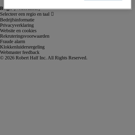
Bedrijfsinformatie
Privacyverklaring
Website en cookies
Rekruteringsvoorwaarden
Fraude alarm
Klokkenluidersregeling
Webmaster feedback