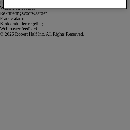
Privacyverklaring
Website en cookies
Rekruteringsvoorwaarden
Fraude alarm
Klokkenluidersregeling
Webmaster feedback