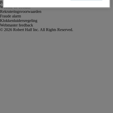
Privacyverklaring
Website en cookies
Rekruteringsvoorwaarden
Fraude alarm
Klokkenluidersregeling
Webmaster feedback