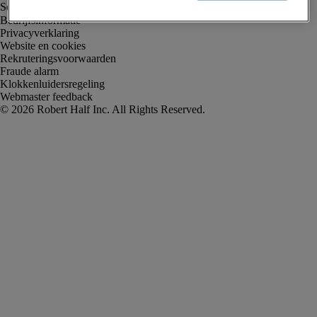
Bedrijfsinformatie
Privacyverklaring
Website en cookies
Rekruteringsvoorwaarden
Fraude alarm
Klokkenluidersregeling
Webmaster feedback