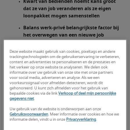
Kwart van bedienden noemt kans groot
dat ze van job veranderen als ze eigen
loonpakket mogen samenstellen
Balans werk-privé belangrijkste factor bij
het overwegen van een nieuwe job
1 op 6 bedienden overweegt carrière als
Deze website maakt gebruik van cookies, pixeltags en andere
zelfstandige of freelancer
trackingtechnologieën om de gebruikerservaring te verbeteren,
content en advertenties te personaliseren en de prestaties en
Uit onderzoek in opdracht van het
het verkeer op onze website te analyseren. We delen ook
gespecialiseerd rekruteringsbureau Robert
informatie over uw gebruik van onze site met onze partners
voor social media, adverteren en analyse. Als we een
Half blijkt dat meer dan 1 op 4 jonge
voorkeurssignaal voor afmelden detecteren, wordt dit
bedienden (<34 jaar) overweegt om als
gehonoreerd. U kunt zich afmelden voor het gebruik van
zelfstandige of freelancer aan de slag te gaan.
bepaalde cookies via de link
Verkoop of deel mijn persoonlijke
gegevens niet
.
Grootste drijfveer? Eigen baas kunnen zijn en
meer flexibiliteit hebben. Het onderzoek toont
Uw gebruik van de website is onderworpen aan onze
Gebruiksvoorwaarden
. Meer informatie over cookies en hoe we
verder aan dat de Belgische bediende snakt
informatie delen, vindt u in onze
Privacyverklaring
.
naar meer flexibiliteit, inzake plaats en tijd,