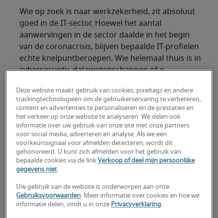
Wie op zoek is naar werkzekerheid, zit absoluut
goed in de IT-sector. Hoewel het aantal
aanwervingen in de sector daalde in het begin
van de coronacrisis, blijven bepaalde IT-profielen
echte knelpuntberoepen. Wie helemaal thuis is in
cybersecurity, datawetenschappen of e-
commerce, heeft de jobs voor het uitkiezen.
Deze website maakt gebruik van cookies, pixeltags en andere
Grote vraag naar cybersecurity-
trackingtechnologieën om de gebruikerservaring te verbeteren,
content en advertenties te personaliseren en de prestaties en
experts
het verkeer op onze website te analyseren. We delen ook
informatie over uw gebruik van onze site met onze partners
voor social media, adverteren en analyse. Als we een
Uit een recente analyse van het Wereld
voorkeurssignaal voor afmelden detecteren, wordt dit
Economisch Forum blijkt dat, sinds de
gehonoreerd. U kunt zich afmelden voor het gebruik van
bepaalde cookies via de link
Verkoop of deel mijn persoonlijke
coronacrisis, cyberaanvallen en gegevensfraude
gegevens niet
.
tot de grootste technologische risico’s behoren
voor organisaties wereldwijd. Dat zeggen bijna
Uw gebruik van de website is onderworpen aan onze
Gebruiksvoorwaarden
. Meer informatie over cookies en hoe we
vier op de tien hooggeplaatste
informatie delen, vindt u in onze
Privacyverklaring
.
risicoprofessionals. De reden? De abrupte