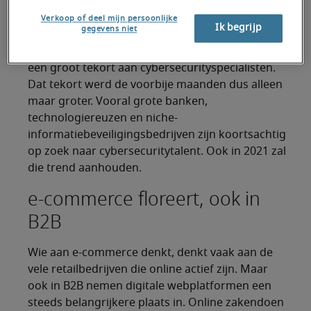
invoering van nieuwe werkpatronen maakt
Verkoop of deel mijn persoonlijke
organisaties en hun systemen kwetsbaar.
Ik begrijp
gegevens niet
Al voor het uitbreken van de pandemie was er
een groot tekort aan cybersecurityspecialisten.
Dat tekort werd de voorbije maanden dus alleen
maar groter. Vooral grote banken,
technologiereuzen en niche-
informatiebeveiligingsbedrijven zijn koortsachtig
op zoek naar cybersecuritytalent. Ook in 2021 zal
die trend aanhouden.
e-commerce floreert, ook in
B2B
Wie aan e-commerce denkt, denkt vaak aan de
vele retailbedrijven die online actief zijn. Maar
ook in B2B nemen digitale webplatformen een
steeds belangrijkere plaats in. Online zakendoen