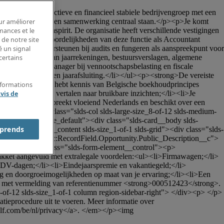
ovatie, duurzaamheid en samenwerking centraal staan.</p><p>Je komt 
our améliorer
groei als teamspirit. De organisatie heeft verschillende vestigingen 
rmances et le
ong>De verantwoordelijkheden van deze functie als Accountant 
 de notre site
/li><li>Het ondersteunen bij audits en fungeren als aanspreekpunt voor 
é un signal
n en opstellen van jaarrekeningen, bestuursverslagen, algemene 
certains
nen van de Tax Manager bij vennootschapsbelasting en fiscale 
and-, kwartaal- en jaarafsluiting.</li></ul><p><strong>De vereiste 
teit);</li><li>Je hebt kennis van Belgische boekhoudprincipes 
nformations
financiële data vertalen naar bruikbare inzichten;</li><li>Je 
vis de
ring;</li><li>Je spreekt vloeiend Nederlands en beschikt over een 
.</li></ul><div class="slds-col slds-large-size_8-of-12 slds-medium-
ds-card slds-theme_default"><div class="slds-card__body slds-
prends
nt slds-section__content slds-size_1-of-1 slds-grid"><div class="slds-
-selection-name="sfdc:RecordField.Opportunity.Public_Description__c">
orizontal"><div class="slds-form-element__control"><p>
pakket aangevuld met extralegale voordelen:<ul><li>Firmawagen;</li>
DV-dagen;</li><li>Eindejaarspremie en vakantiegeld;</li>
ng en doorgroeimogelijkheden op maat van je ervaring;</li><li>Een 
nog met vermelding van referentienummer <strong>000512423</strong>.
of-12 slds-size_1-of-1 column region-sidebar-right"> </div><p> </p>
ieprocedure uit te voeren. Meer informatie over 
alf.com/be/nl/privacy</a>. </em></p><img 