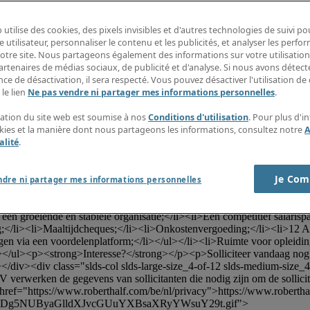
. Het betreft een familiebedrijf met een mensgerichte cultuur, waar inn
 utilise des cookies, des pixels invisibles et d'autres technologies de suivi p
e projecten worden gerealiseerd, met aandacht voor zowel persoonlijke 
e utilisateur, personnaliser le contenu et les publicités, et analyser les perfo
<p>De functie is gevestigd in <strong>Antwerpen</strong>.</p><p><str
 notre site. Nous partageons également des informations sur votre utilisation
nciële resultaten met operationeel verantwoordelijken en controllers;<
artenaires de médias sociaux, de publicité et d'analyse. Si nous avons détect
he boekhouding voor één of meerdere entiteiten;</li><li>Het coördinere
ce de désactivation, il sera respecté. Vous pouvez désactiver l'utilisation de 
nen van btw-aangiftes en fiscale verplichtingen;</li><li>Het ondersteu
 le lien
Ne pas vendre ni partager mes informations personnelles
.
overlegmomenten;</li><li>Het verzekeren van een correcte en tijdige ma
</p><ul><li>Je beschikt over een Bachelor diploma Accountancy(-Fiscali
isation du site web est soumise à nos
Conditions d'utilisation
. Pour plus d'i
eerd met oog voor detail;</li><li>Je bent analytisch ingesteld en kan 
okies et la manière dont nous partageons les informations, consultez notre
A
<li>Je hebt een goede kennis van Excel en toont interesse in digitalise
alité
.
eerd om jezelf verder te ontwikkelen binnen een professionele omgeving
bs_card"><div class="slds-tabs_default"><div class="field-section2 sl
Je Com
ds-is-open"><div id="field-section-content-29611" class="section-conte
ndre ni partager mes informations personnelles
-grid slds-size_1-of-1 label-inline form-element_label-28" data-target
slds-form-element_edit slds-form-element_readonly slds-form-element_h
n groeiende en stabiele organisatie;</li><li>Een competitief salaris
;</li><li>Maaltijdcheques;</li><li>Onkostenvergoeding;</li><li>12 A
ngen via een voordelenplatform;</li></ul></li><li>Ruimte voor opleidi
</li></ul><p><strong>Interesse?</strong></p><p>Solliciteer vandaag 
iv><div class="slds-col slds-large-size_4-of-12 slds-medium-size_4-
werken de gegevens van sollicitanten die nodig zijn om de sollicitat
 href="https://www.roberthalf.com/be/nl/privacy">https://www.roberth
S4xMDg5NUByaGlldXJvcGUuYXBsaXRyYWsuY29t.gif">
