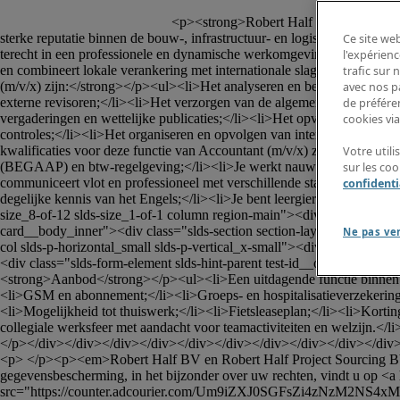
						<p><strong>Robert Half is momenteel op zoek naar een Accountant (m/v/x).</strong></p><p>Onze klant is een internationaal actieve en financieel stabiele bedrijvengroep met een 
sterke reputatie binnen de bouw-, infrastructuur- en logistieke sector
Ce site web
terecht in een professionele en dynamische werkomgeving waar ambitieuz
l'expérienc
en combineert lokale verankering met internationale slagkracht.</p>
trafic sur
(m/v/x) zijn:</strong></p><ul><li>Het analyseren en bespreken van fina
avec nos p
externe revisoren;</li><li>Het verzorgen van de algemene en analytisc
de préféren
vergaderingen en wettelijke publicaties;</li><li>Het opvolgen en indie
cookies via
controles;</li><li>Het organiseren en opvolgen van interne financiële 
kwalificaties voor deze functie van Accountant (m/v/x) zijn:</strong>
Votre util
(BEGAAP) en btw-regelgeving;</li><li>Je werkt nauwkeurig en gestructur
sur les co
communiceert vlot en professioneel met verschillende stakeholders;</li>
confidenti
degelijke kennis van het Engels;</li><li>Je bent leergierig en gemotiv
size_8-of-12 slds-size_1-of-1 column region-main"><div class="slds-ta
card__body_inner"><div class="slds-section section-layout-container sl
Ne pas ve
col slds-p-horizontal_small slds-p-vertical_x-small"><div class="slds
<div class="slds-form-element slds-hint-parent test-id__output-root 
<strong>Aanbod</strong></p><ul><li>Een uitdagende functie binnen ee
<li>GSM en abonnement;</li><li>Groeps- en hospitalisatieverzekering
<li>Mogelijkheid tot thuiswerk;</li><li>Fietsleaseplan;</li><li>Korti
collegiale werksfeer met aandacht voor teamactiviteiten en welzijn.
</p></div></div></div></div></div></div></div></div></div></div></d
<p> </p><p><em>Robert Half BV en Robert Half Project Sourcing BV ver
gegevensbescherming, in het bijzonder over uw rechten, vindt u op <a
src="https://counter.adcourier.com/Um9iZXJ0SGFsZi4zNzM2N