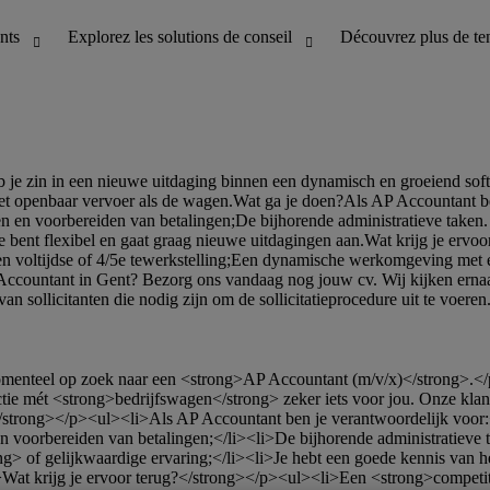
ie mét <strong>bedrijfswagen</strong> zeker iets voor jou. Onze klant
strong></p><ul><li>Als AP Accountant ben je verantwoordelijk voor:<
 en voorbereiden van betalingen;</li><li>De bijhorende administratie
> of gelijkwaardige ervaring;</li><li>Je hebt een goede kennis van he
at krijg je ervoor terug?</strong></p><ul><li>Een <strong>competitief