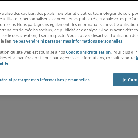
ong></li><li><strong>Bedrijfswagen met tankkaart;</strong></li><li>E
lexibele uren </strong>en 2 dagen <strong>thuiswerk</strong>/week;
rong>AP Accountant in Gent</strong>? Bezorg ons vandaag nog jouw <str
 utilise des cookies, des pixels invisibles et d'autres technologies de suivi p
ert Half BV en Robert Half Project Sourcing BV verwerken de gegeve
e utilisateur, personnaliser le contenu et les publicités, et analyser les perfo
nder over uw rechten, vindt u op <a href="https://www.roberthalf.com/
 notre site. Nous partageons également des informations sur votre utilisation
Zi45MDkxOC4xMDg5NUByaGlldXJvcGUuYXBsaXRyYWsuY29t.gif">

artenaires de médias sociaux, de publicité et d'analyse. Si nous avons détect
ce de désactivation, il sera respecté. Vous pouvez désactiver l'utilisation de 
 le lien
Ne pas vendre ni partager mes informations personnelles
.
isation du site web est soumise à nos
Conditions d'utilisation
. Pour plus d'i
okies et la manière dont nous partageons les informations, consultez notre
A
alité
.
Je Com
ndre ni partager mes informations personnelles