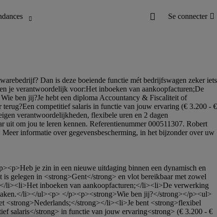
 is gelegen in <strong>Gent</strong> en vlot bereikbaar met zowel 
/li><li>Het inboeken van aankoopfacturen;</li><li>De verwerking 
ve taken.</li></ul><p> </p><p><strong>Wie ben jij?</strong></p><ul>
t <strong>Nederlands;</strong></li><li>Je bent <strong>flexibel 
 salaris</strong> in functie van jouw ervaring<strong> (€ 3.200 - € 