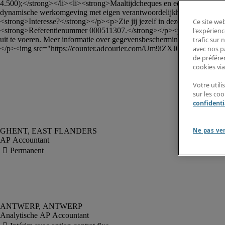
4.500);</strong></li><li><strong>Maaltijdcheques en ecocheques;</str
dynamische werkomgeving met eigen verantwoordelijkheden, <strong>f
<strong>Interesse?</strong></p><p>Zie jij jezelf in deze rol als <st
Ce site web
<strong>Referentienummer 000511307.</strong></p><p> </p><p><em>Rob
l'expérienc
uit te voeren. Meer informatie over gegevensbescherming, in het bijzo
trafic sur
</p><img src="https://counter.adcourier.com/Um9iZXJ0SGFs
avec nos p
de préféren
cookies via
Votre util
sur les co
confidenti
Ne pas ve
AP Accountant
Analytische AP Accountant