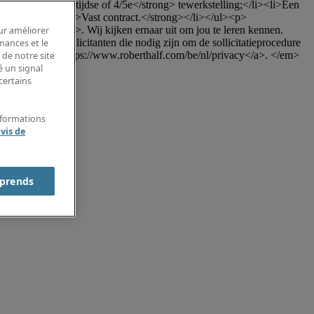
en <strong>voltijdse of 4/5e</strong> tewerkstelling;</li><li>Een 
</li><li><strong>Vast contract.</strong></li></ul><p>
ong>cv</strong>. Wij kijken ernaar uit om jou te leren kennen. 
our améliorer
ns van sollicitanten die nodig zijn om de sollicitatieprocedure 
rmances et le
be/nl/privacy">https://www.roberthalf.com/be/nl/privacy</a>. </em>
 de notre site
é un signal
certains
nformations
vis de
prends