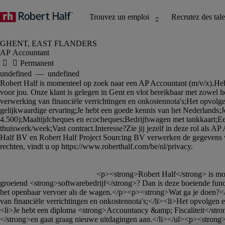
AP Accountant
						<p><strong>Robert Half</strong> is momenteel op zoek naar een <strong>AP Accountant (m/v/x)</strong>.</p><p>Heb je zin in een nieuwe uitdaging binnen een dynamisch en 
groeiend <strong>softwarebedrijf</strong>? Dan is deze boeiende funct
het openbaar vervoer als de wagen.</p><p><strong>Wat ga je doen?</
van financiële verrichtingen en onkostennota's;</li><li>Het opvolgen
<li>Je hebt een diploma <strong>Accountancy &amp; Fiscaliteit</strong
</strong>en gaat graag nieuwe uitdagingen aan.</li></ul><p><strong>W