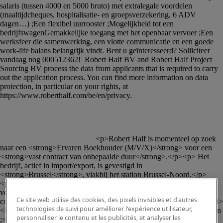
						<p>Robert Half is momenteel op zoek 
naar een <strong>Ervaren Boekhouder (M/V/X)</strong> voor een 
<strong>vast contract van onbepaalde duur</strong>.</p><p> Het 
bedrijf, actief in import/export, is gevestigd in 
<strong>Brussel</strong>, vlakbij het station Brussel-Noord.</p>
<p>Als <strong>Ervaren Boekhouder (M/V/X)</strong> zijn uw 
verantwoordelijkheden als volgt:</p><ul><li>Toezicht houden op de 
Ce site web utilise des cookies, des pixels invisibles et d'autres
correcte verwerking van facturen ;</li><li>Opvolging debiteuren ;</li>
technologies de suivi pour améliorer l'expérience utilisateur,
<li>De betalingen voorbereiden ;</li><li>De BTW-aangiftes opstellen 
personnaliser le contenu et les publicités, et analyser les
;</li><li>De jaarlijkse en maandelijkse sluitingen opstellen ;</li>