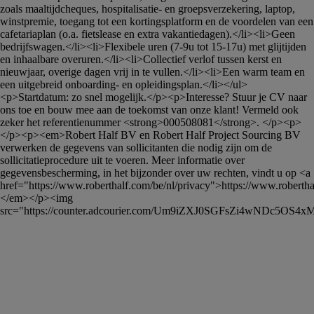
zoals maaltijdcheques, hospitalisatie- en groepsverzekering, laptop, 
winstpremie, toegang tot een kortingsplatform en de voordelen van een 
cafetariaplan (o.a. fietslease en extra vakantiedagen).</li><li>Geen 
bedrijfswagen.</li><li>Flexibele uren (7-9u tot 15-17u) met glijtijden 
en inhaalbare overuren.</li><li>Collectief verlof tussen kerst en 
nieuwjaar, overige dagen vrij in te vullen.</li><li>Een warm team en 
een uitgebreid onboarding- en opleidingsplan.</li></ul>
<p>Startdatum: zo snel mogelijk.</p><p>Interesse? Stuur je CV naar 
ons toe en bouw mee aan de toekomst van onze klant! Vermeld ook 
zeker het referentienummer <strong>000508081</strong>. </p><p> 
</p><p><em>Robert Half BV en Robert Half Project Sourcing BV 
verwerken de gegevens van sollicitanten die nodig zijn om de 
sollicitatieprocedure uit te voeren. Meer informatie over 
gegevensbescherming, in het bijzonder over uw rechten, vindt u op <a 
href="https://www.roberthalf.com/be/nl/privacy">https://www.roberthal
</em></p><img 
src="https://counter.adcourier.com/Um9iZXJ0SGFsZi4wNDc5O