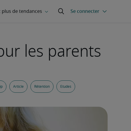
our les parents
ip
Article
Rétention
Etudes