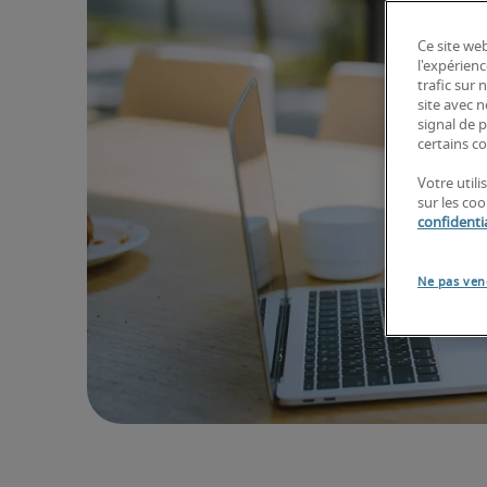
Ce site web
l'expérienc
trafic sur
site avec 
signal de p
certains co
Votre util
sur les co
confidentia
Ne pas ven