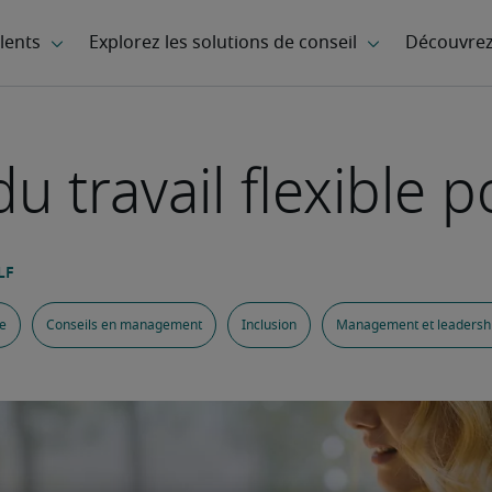
u travail flexible p
lle
Conseils en management
Inclusion
Management et leadersh