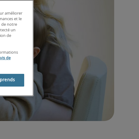
our améliorer
rmances et le
n de notre
étecté un
tion de
formations
vis de
mprends