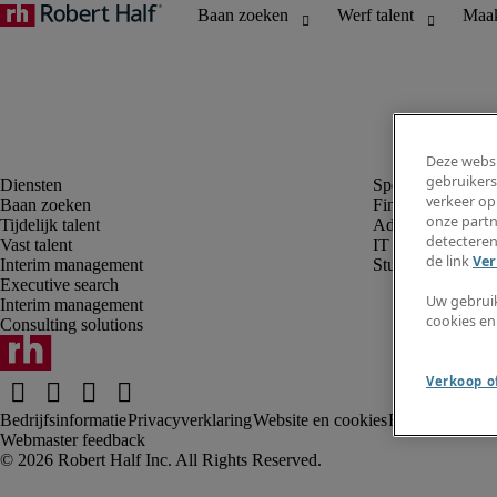
Deze websi
gebruikers
verkeer op
Baan zoeken
Finance en boek
onze partn
Tijdelijk talent
Administratie, H
detecteren
Vast talent
IT
de link
Ver
Interim management
Student
Executive search
Uw gebrui
Interim management
cookies en
Consulting solutions
Verkoop of
Bedrijfsinformatie
Privacyverklaring
Website en cookies
Fraude alarm
Kl
Webmaster feedback