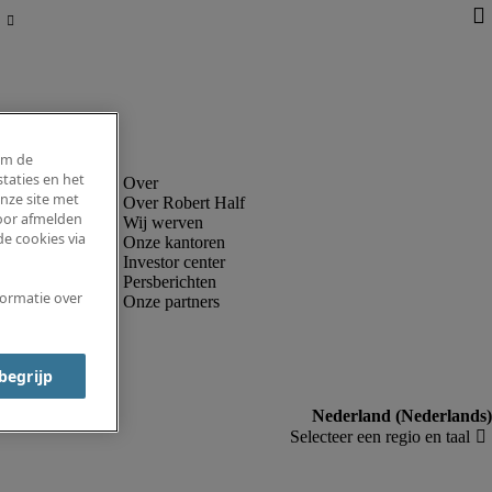
om de
taties en het
nze site met
Over Robert Half
voor afmelden
Wij werven
e cookies via
Onze kantoren
Investor center
Persberichten
formatie over
Onze partners
 begrijp