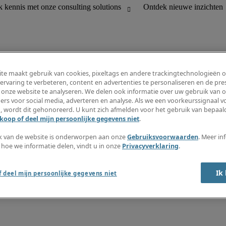
te maakt gebruik van cookies, pixeltags en andere trackingtechnologieën 
ervaring te verbeteren, content en advertenties te personaliseren en de pres
 onze website te analyseren. We delen ook informatie over uw gebruik van o
houding
Informatiecentrum
ers voor social media, adverteren en analyse. Als we een voorkeurssignaal 
R en customer support
Inschrijven nieuwsbrief
, wordt dit gehonoreerd. U kunt zich afmelden voor het gebruik van bepaald
Maak een vacaturemelding aan
koop of deel mijn persoonlijke gegevens niet
.
Jobomschrijvingen
Salarisgids
k van de website is onderworpen aan onze
Gebruiksvoorwaarden
. Meer in
Timesheets
 hoe we informatie delen, vindt u in onze
Privacyverklaring
.
Ontdek nieuwe inzichten
Ik
 deel mijn persoonlijke gegevens niet
okkenluidersregeling