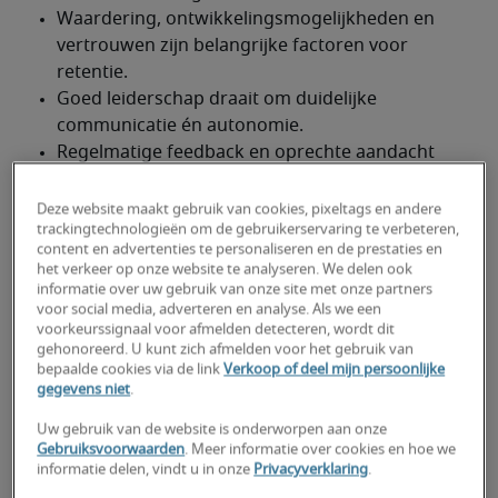
Deze website maakt gebruik van cookies, pixeltags en andere
trackingtechnologieën om de gebruikerservaring te verbeteren,
content en advertenties te personaliseren en de prestaties en
het verkeer op onze website te analyseren. We delen ook
In een arbeidsmarkt waarin talent schaars 
informatie over uw gebruik van onze site met onze partners
voor social media, adverteren en analyse. Als we een
blijft, is het behouden van goede medewerkers 
voorkeurssignaal voor afmelden detecteren, wordt dit
minstens zo belangrijk als het aantrekken 
gehonoreerd. U kunt zich afmelden voor het gebruik van
bepaalde cookies via de link
Verkoop of deel mijn persoonlijke
ervan. Toch richten organisaties zich vaak 
gegevens niet
.
vooral op recruitment, terwijl retentie minstens 
evenveel aandacht verdient. Onderzoek laat al 
Uw gebruik van de website is onderworpen aan onze
Gebruiksvoorwaarden
. Meer informatie over cookies en hoe we
jaren zien dat de relatie met de leidinggevende 
informatie delen, vindt u in onze
Privacyverklaring
.
een grote invloed heeft op werktevredenheid, 