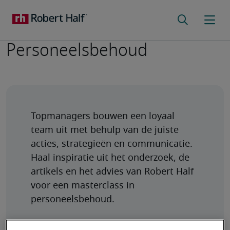
Personeelsbehoud
Topmanagers bouwen een loyaal 
team uit met behulp van de juiste 
acties, strategieën en communicatie. 
Haal inspiratie uit het onderzoek, de 
artikels en het advies van Robert Half 
voor een masterclass in 
personeelsbehoud.