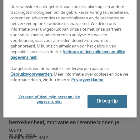
Deze website maakt gebruik van cookies, pixeltags en andere
trackingtechnologieën om de gebruikerservaring te verbeteren,
content en advertenties te personaliseren en de prestaties en
Opleidingsbudget voor werknemers in
het verkeer op onze website te analyseren. We delen ook
Nederland: voordelen & ROI
informatie over uw gebruik van onze site met onze partners
Management tips
voor social media, adverteren en analyse. Als we een
voorkeurssignaal voor afmelden detecteren, wordt dit
Ontdek waarom een opleidingsbudget loont.
gehonoreerd. U kunt zich afmelden voor het gebruik van
Investeer in talentontwikkeling, vergroot de
bepaalde cookies via de link
Verkoop of deel mijn persoonlijke
gegevens niet
.
betrokkenheid van medewerkers en maak je
organisatie klaar voor de toekomst.
Uw gebruik van de website is onderworpen aan onze
ROBERT HALF
Gebruiksvoorwaarden
. Meer informatie over cookies en hoe we
informatie delen, vindt u in onze
Privacyverklaring
.
Personeel behouden: 10 tips voor managers
Verkoop of deel mijn persoonlijke
Management tips
Ik begrijp
gegevens niet
Ontdek 10 praktische manieren waarop managers
personeelsbehoud versterken. Verhoog
betrokkenheid, motivatie en retentie binnen je
team.
ROBERT HALF