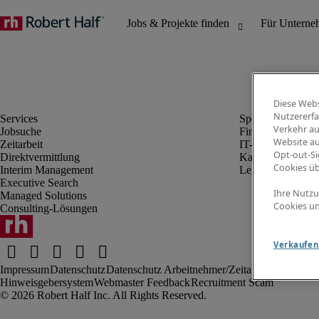
Diese Webs
Nutzererfa
Verkehr au
Jobsuche
Finanz- & Rechn
Website au
Zeitarbeit
IT-Bereich
Opt-out-Si
Direktvermittlung
Kaufmännischer 
Cookies ü
Interim Management
Legal
Executive Search
Ihre Nutzu
Managed Solutions
Cookies un
Consulting-Lösungen
Verkaufen 
Impressum
Datenschutz
Datenschutz Arbeitnehmer/Zeitarbeitskräfte
Nut
Hinweisgebersystem
Webmaster Feedback
Recruitment Scam