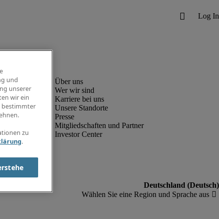
e
ng und
ung unserer
Wer wir sind
en wir ein
Karriere bei uns
g bestimmter
Unsere Standorte
ehnen.
Presse
Mitgliedschaften und Partner
ationen zu
Investor Center
klärung
.
erstehe