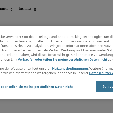
ite verwendet Cookies, Pixel-Tags und andere Tracking-Technologien, um di
hrung zu verbessern, Inhalte und Anzeigen zu personalisieren sowie Leistu
f unserer Website zu analysieren. Wir geben Informationen über Ihre Nutz
ungswesen
Info Center
ch an unsere Partner für soziale Medien, Werbung und Analysen weiter. Sollt
Jobübersicht
gnal erkannt haben, wird dieses berücksichtigt. Sie können die Verwendun
Bereich
Gehaltsübersicht
ber den Link
Verkaufen oder teilen Sie meine persönlichen Daten nicht
abl
E-Learning
Newsletter
ng der Website unterliegt unseren
Nutzungsbedingungen
. Weitere Inform
d wie wir Informationen weitergeben, finden Sie in unserer
Datenschutzer
Ich v
oder teilen Sie meine persönlichen Daten nicht
zungsbedingungen
Cookies