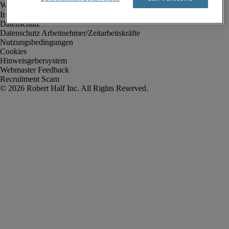
Impressum
Datenschutz
Datenschutz Arbeitnehmer/Zeitarbeitskräfte
Nutzungsbedingungen
Cookies
Hinweisgebersystem
Webmaster Feedback
Recruitment Scam