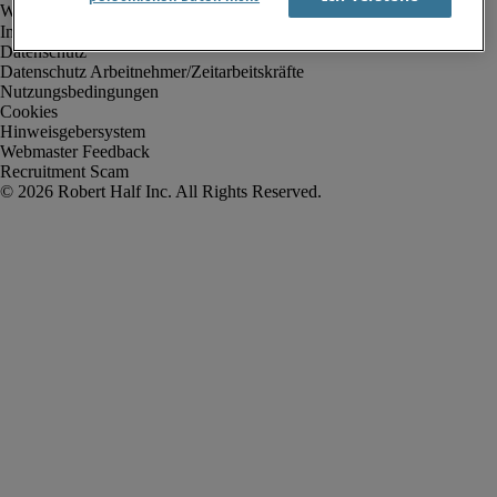
Impressum
Datenschutz
Datenschutz Arbeitnehmer/Zeitarbeitskräfte
Nutzungsbedingungen
Cookies
Hinweisgebersystem
Webmaster Feedback
Recruitment Scam