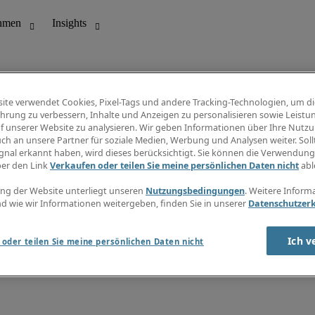
ite verwendet Cookies, Pixel-Tags und andere Tracking-Technologien, um di
hrung zu verbessern, Inhalte und Anzeigen zu personalisieren sowie Leistu
f unserer Website zu analysieren. Wir geben Informationen über Ihre Nutz
ungswesen
Info Center
ch an unsere Partner für soziale Medien, Werbung und Analysen weiter. Sollt
Jobübersicht
gnal erkannt haben, wird dieses berücksichtigt. Sie können die Verwendun
Bereich
Gehaltsübersicht
ber den Link
Verkaufen oder teilen Sie meine persönlichen Daten nicht
abl
E-Learning
Newsletter
ng der Website unterliegt unseren
Nutzungsbedingungen
. Weitere Inform
d wie wir Informationen weitergeben, finden Sie in unserer
Datenschutzer
Ich v
oder teilen Sie meine persönlichen Daten nicht
zungsbedingungen
Cookies