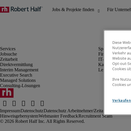
Diese Webs
Nutzererfa
Verkehr au
Jobsuche
Finanz- & Rechn
Website au
Zeitarbeit
IT-Bereich
Opt-out-Si
Direktvermittlung
Kaufmännischer 
Cookies ü
Interim Management
Legal
Executive Search
Ihre Nutzu
Managed Solutions
Cookies un
Consulting-Lösungen
Verkaufen 
Impressum
Datenschutz
Datenschutz Arbeitnehmer/Zeitarbeitskräfte
Nut
Hinweisgebersystem
Webmaster Feedback
Recruitment Scam