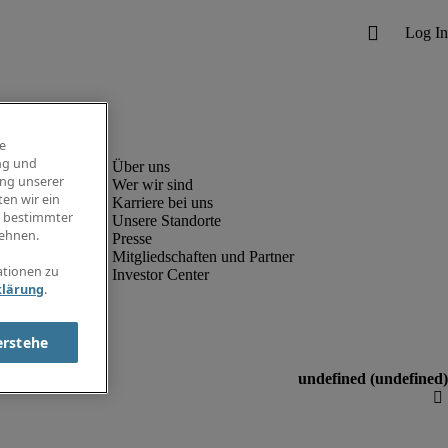
e
ng und
ung unserer
Wer wir sind
en wir ein
Karriere bei uns
g bestimmter
Unsere Standorte
ehnen.
Presse
Mitgliedschaften und Partner
ationen zu
Investor Center
klärung
.
erstehe