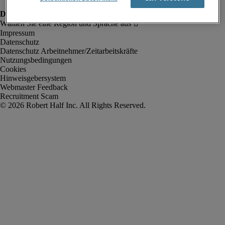
Impressum
Datenschutz
Datenschutz Arbeitnehmer/Zeitarbeitskräfte
Nutzungsbedingungen
Cookies
Hinweisgebersystem
Webmaster Feedback
Recruitment Scam