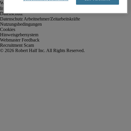
Impressum
Datenschutz
Datenschutz Arbeitnehmer/Zeitarbeitskräfte
Nutzungsbedingungen
Cookies
Hinweisgebersystem
Webmaster Feedback
Recruitment Scam