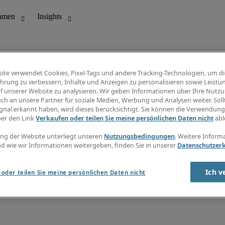
ite verwendet Cookies, Pixel-Tags und andere Tracking-Technologien, um di
hrung zu verbessern, Inhalte und Anzeigen zu personalisieren sowie Leistu
f unserer Website zu analysieren. Wir geben Informationen über Ihre Nutz
ungswesen
Info Center
ch an unsere Partner für soziale Medien, Werbung und Analysen weiter. Sollt
Jobübersicht
gnal erkannt haben, wird dieses berücksichtigt. Sie können die Verwendun
Bereich
Gehaltsübersicht
ber den Link
Verkaufen oder teilen Sie meine persönlichen Daten nicht
abl
E-Learning
Newsletter
ng der Website unterliegt unseren
Nutzungsbedingungen
. Weitere Inform
d wie wir Informationen weitergeben, finden Sie in unserer
Datenschutzer
Ich v
oder teilen Sie meine persönlichen Daten nicht
zungsbedingungen
Cookies