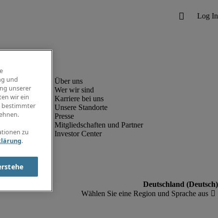
e
ng und
ung unserer
Wer wir sind
en wir ein
Karriere bei uns
g bestimmter
Unsere Standorte
ehnen.
Presse
Mitgliedschaften und Partner
ationen zu
Investor Center
klärung
.
erstehe