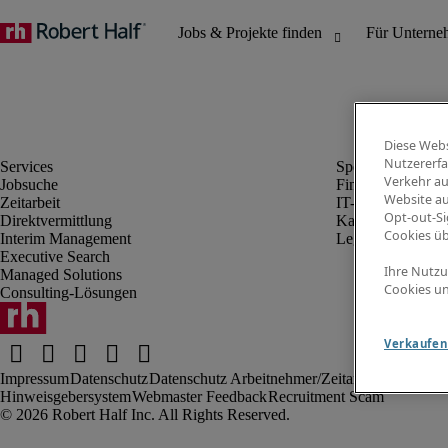
Diese Webs
Nutzererfa
Verkehr au
Jobsuche
Finanz- & Rechn
Website au
Zeitarbeit
IT-Bereich
Opt-out-Si
Direktvermittlung
Kaufmännischer 
Cookies ü
Interim Management
Legal
Executive Search
Ihre Nutzu
Managed Solutions
Cookies un
Consulting-Lösungen
Verkaufen 
Impressum
Datenschutz
Datenschutz Arbeitnehmer/Zeitarbeitskräfte
Nut
Hinweisgebersystem
Webmaster Feedback
Recruitment Scam