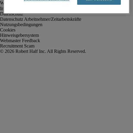
Impressum
Datenschutz
Datenschutz Arbeitnehmer/Zeitarbeitskräfte
Nutzungsbedingungen
Cookies
Hinweisgebersystem
Webmaster Feedback
Recruitment Scam