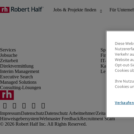
Diese Webs
Nutzererfa
Verkehr au
Jobsuche
Finanz- & Rechn
Website au
Zeitarbeit
IT-Bereich
Opt-out-Si
Direktvermittlung
Kaufmännischer 
Cookies ü
Interim Management
Legal
Executive Search
Ihre Nutzu
Managed Solutions
Cookies un
Consulting-Lösungen
Verkaufen 
Impressum
Datenschutz
Datenschutz Arbeitnehmer/Zeitarbeitskräfte
Nut
Hinweisgebersystem
Webmaster Feedback
Recruitment Scam