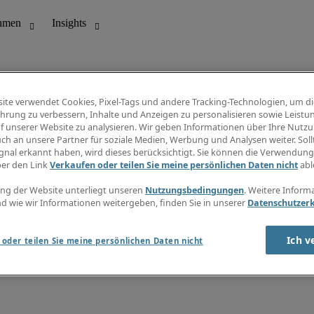
ite verwendet Cookies, Pixel-Tags und andere Tracking-Technologien, um di
hrung zu verbessern, Inhalte und Anzeigen zu personalisieren sowie Leistu
f unserer Website zu analysieren. Wir geben Informationen über Ihre Nutz
ungswesen
Info Center
ch an unsere Partner für soziale Medien, Werbung und Analysen weiter. Sollt
Jobübersicht
gnal erkannt haben, wird dieses berücksichtigt. Sie können die Verwendun
Bereich
Gehaltsübersicht
ber den Link
Verkaufen oder teilen Sie meine persönlichen Daten nicht
abl
E-Learning
Newsletter
ng der Website unterliegt unseren
Nutzungsbedingungen
. Weitere Inform
d wie wir Informationen weitergeben, finden Sie in unserer
Datenschutzer
Ich v
oder teilen Sie meine persönlichen Daten nicht
zungsbedingungen
Cookies