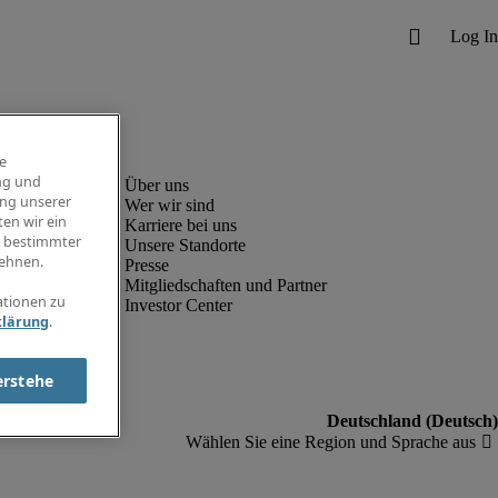
e
ng und
ung unserer
Wer wir sind
en wir ein
Karriere bei uns
g bestimmter
Unsere Standorte
ehnen.
Presse
Mitgliedschaften und Partner
ationen zu
Investor Center
klärung
.
erstehe