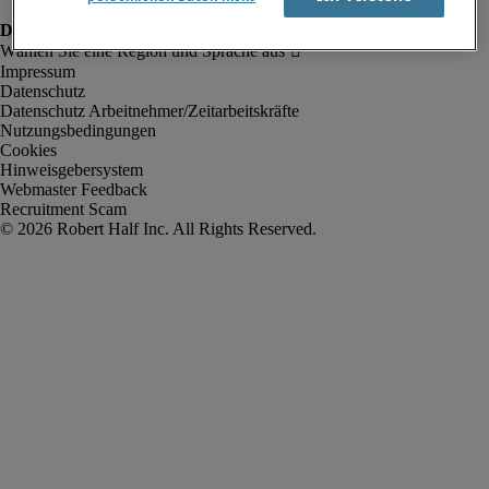
Impressum
Datenschutz
Datenschutz Arbeitnehmer/Zeitarbeitskräfte
Nutzungsbedingungen
Cookies
Hinweisgebersystem
Webmaster Feedback
Recruitment Scam