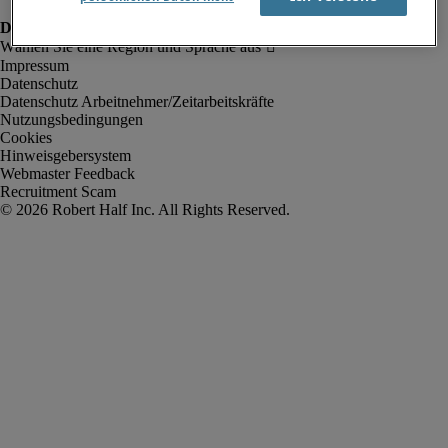
Impressum
Datenschutz
Datenschutz Arbeitnehmer/Zeitarbeitskräfte
Nutzungsbedingungen
Cookies
Hinweisgebersystem
Webmaster Feedback
Recruitment Scam