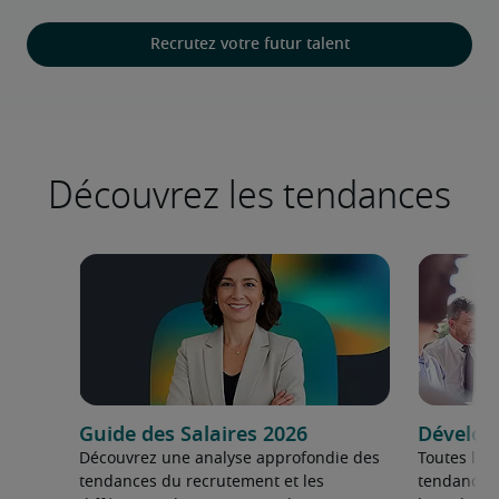
Recrutez votre futur talent
Découvrez les tendances
Guide des Salaires 2026
Dévelop
Découvrez une analyse approfondie des
Toutes les
tendances du recrutement et les
tendances 