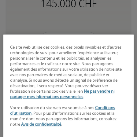
25ème percentile
Ce site web utilise des cookies, des pixels invisibles et d'autres
technologies de suivi pour améliorer l'expérience utilisateur,
personnaliser le contenu et les publicités, et analyser les
performances et le trafic sur notre site. Nous partageons
également des informations sur votre utilisation de notre site
Débute dans ce type de fonction, possède peu ou pas 
avec nos partenaires de médias sociaux, de publicité et
d’expérience; a besoin d’instructions détaillées et de supervision 
d'analyse. Si nous avons détecté un signal de préférence de
pour accomplir ses tâches au quotidien.
désactivation, il sera respecté. Vous pouvez désactiver
l'utilisation de certains cookies via le lien
Ne pas vendre ni
partager mes informations personnelles
.
50ème percentile
Votre utilisation du site web est soumise à nos
Conditions
d'utilisation
. Pour plus d'informations sur les cookies et la
manière dont nous partageons les informations, consultez
notre
Avis de confidentialité
.
A suffisamment d’expérience pour exercer ses responsabilités au 
quotidien sans supervision directe; est à l’aise avec les processus 