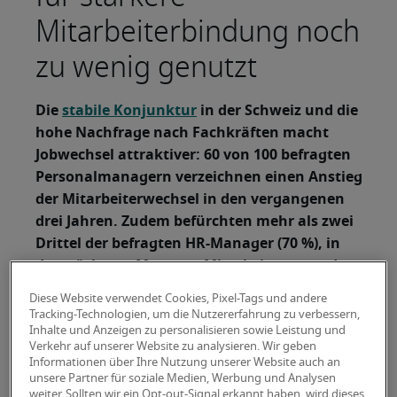
Mitarbeiterbindung noch
zu wenig genutzt
Die
stabile Konjunktur
in der Schweiz und die
hohe Nachfrage nach Fachkräften macht
Jobwechsel attraktiver: 60 von 100 befragten
Personalmanagern verzeichnen einen Anstieg
der Mitarbeiterwechsel in den vergangenen
drei Jahren. Zudem befürchten mehr als zwei
Drittel der befragten HR-Manager (70 %), in
den nächsten Monaten Mitarbeiter an andere
Unternehmen zu verlieren. Dies ergab die
Diese Website verwendet Cookies, Pixel-Tags und andere
aktuelle Arbeitsmarktstudie von Robert Half.
Tracking-Technologien, um die Nutzererfahrung zu verbessern,
Inhalte und Anzeigen zu personalisieren sowie Leistung und
Wie hat sich die
Robert Half hat gefragt:
Verkehr auf unserer Website zu analysieren. Wir geben
Informationen über Ihre Nutzung unserer Website auch an
freiwillige Mitarbeiterfluktuation in Ihrem
unsere Partner für soziale Medien, Werbung und Analysen
Unternehmen in den letzten drei Jahren
weiter. Sollten wir ein Opt-out-Signal erkannt haben, wird dieses