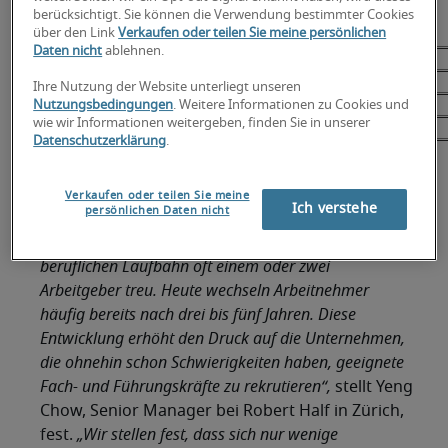
verändert?
berücksichtigt. Sie können die Verwendung bestimmter Cookies
über den Link
Verkaufen oder teilen Sie meine persönlichen
Daten nicht
ablehnen.
Erheblich gestiegen
9 %
Etwas gestiegen
51 %
Ihre Nutzung der Website unterliegt unseren
Gleichbleibend
36 %
Nutzungsbedingungen
. Weitere Informationen zu Cookies und
wie wir Informationen weitergeben, finden Sie in unserer
Es gibt weniger freiwillige Kündigungen
4 %
Datenschutzerklärung
.
Quelle: Arbeitsmarktstudie 2016 von Robert Half, Befragte: 100
Verkaufen oder teilen Sie meine
HR-Manager
Ich verstehe
persönlichen Daten nicht
„Früher blieben Arbeitnehmer während ihrer
beruflichen Laufbahn oft einem oder zwei
Arbeitgeber treu. Heute wechseln Arbeitnehmer
häufig bereits nach drei bis fünf Jahren. Diese
Entwicklung erhöht den Druck auf die Unternehmen,
die ohnehin schon Schwierigkeiten haben, geeignete
Fach- und Führungskräfte zu rekrutieren“,
stellt Yeng
Chow, Senior Manager bei Robert Half in Zürich,
fest.
„Wir stellen fest, dass sich nur wenige