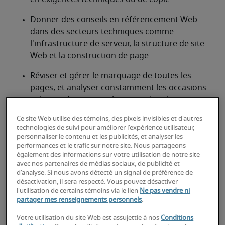
Donner des conseils en référencement Web 
dans des secteurs techniques comme 
l'infrastructure de serveur, la structure de site 
Web et la construction de page
Réviser et gérer le marquage de toutes les 
pages, et analyser constamment les occasions 
et les tendances qui changent dans les 
algorithmes des moteurs de recherche et les 
Ce site Web utilise des témoins, des pixels invisibles et d'autres
mots-clés importants
technologies de suivi pour améliorer l'expérience utilisateur,
personnaliser le contenu et les publicités, et analyser les
performances et le trafic sur notre site. Nous partageons
À la recherche d'un spécialiste en
également des informations sur votre utilisation de notre site
référencement web (seo) ou d'un
avec nos partenaires de médias sociaux, de publicité et
d'analyse. Si nous avons détecté un signal de préférence de
poste de spécialiste en
désactivation, il sera respecté. Vous pouvez désactiver
l'utilisation de certains témoins via le lien
Ne pas vendre ni
référencement web (seo)?
partager mes renseignements personnels
.
Téléchargez votre CV
 ou 
faites une demande de 
Votre utilisation du site Web est assujettie à nos
Conditions