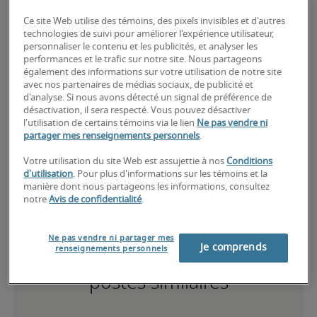
transférables équivalentes, et peut également détenir des 
Ce site Web utilise des témoins, des pixels invisibles et d'autres
certifications pertinentes.
technologies de suivi pour améliorer l'expérience utilisateur,
personnaliser le contenu et les publicités, et analyser les
performances et le trafic sur notre site. Nous partageons
Élevé
également des informations sur votre utilisation de notre site
avec nos partenaires de médias sociaux, de publicité et
d'analyse. Si nous avons détecté un signal de préférence de
désactivation, il sera respecté. Vous pouvez désactiver
l'utilisation de certains témoins via le lien
Ne pas vendre ni
Le candidat possède une vaste expérience et des compétences 
partager mes renseignements personnels
.
avancées pour le poste, et peut également détenir des 
certifications spécialisées.
Votre utilisation du site Web est assujettie à nos
Conditions
d'utilisation
. Pour plus d'informations sur les témoins et la
manière dont nous partageons les informations, consultez
notre
Avis de confidentialité
.
Ne pas vendre ni partager mes
Je comprends
Salaires estimés pour des
renseignements personnels
postes similaires