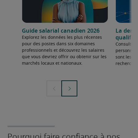
Guide salarial canadien 2026
La dema
qualifié
Explorez les données les plus récentes
pour des postes dans six domaines
Consultez 
professionnels et découvrez les salaires
personnel 
que vous devriez offrir ou obtenir sur les
sont les sp
marchés locaux et nationaux.
recherchée