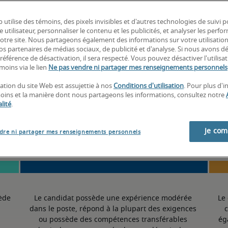
-
 utilise des témoins, des pixels invisibles et d'autres technologies de suivi 
e utilisateur, personnaliser le contenu et les publicités, et analyser les perfo
 notre site. Nous partageons également des informations sur votre utilisatio
nos partenaires de médias sociaux, de publicité et d'analyse. Si nous avons d
4,3% supérieur à la moyenne nationale
référence de désactivation, il sera respecté. Vous pouvez désactiver l'utilisa
moins via le lien
Ne pas vendre ni partager mes renseignements personnels
sation du site Web est assujettie à nos
Conditions d'utilisation
. Pour plus d'
moins et la manière dont nous partageons les informations, consultez notre
Moyen
lité
.
Je co
dre ni partager mes renseignements personnels
ède 
Le candidat possède une expérience modérée 
Le
dans le poste, répond à la plupart des exigences 
c
ou possède des compétences transférables 
ég