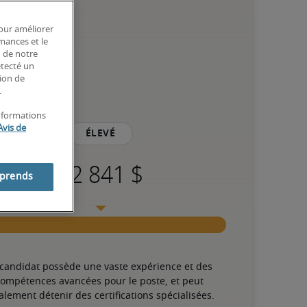
pour améliorer
rmances et le
n de notre
étecté un
tion de
.
informations
Avis de
Élevé
mprends
 candidat possède une vaste expérience et des 
ompétences avancées pour le poste, et peut 
alement détenir des certifications spécialisées.