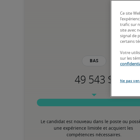
Ce site Web
l'expérienc
trafic sur
site avec 
signal de p
certains té
Votre utili
sur les té
Bas
confidentia
Ne pas ven
Le candidat est nouveau dans le poste ou poss
une expérience limitée et acquiert les 
compétences nécessaires.