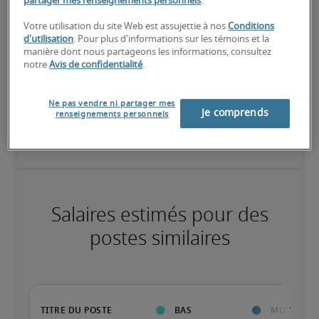
partager mes renseignements personnels
.
Élevé
Votre utilisation du site Web est assujettie à nos
Conditions
d'utilisation
. Pour plus d'informations sur les témoins et la
manière dont nous partageons les informations, consultez
notre
Avis de confidentialité
.
Le candidat possède une vaste expérience et des compétences 
avancées pour le poste, et peut également détenir des 
Ne pas vendre ni partager mes
Je comprends
renseignements personnels
certifications spécialisées.
Salaires estimés pour des
postes similaires