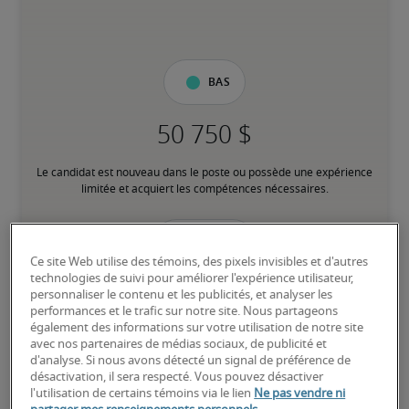
Bas
Le candidat est nouveau dans le poste ou possède une expérience 
limitée et acquiert les compétences nécessaires.
Moyen
Ce site Web utilise des témoins, des pixels invisibles et d'autres
technologies de suivi pour améliorer l'expérience utilisateur,
personnaliser le contenu et les publicités, et analyser les
performances et le trafic sur notre site. Nous partageons
également des informations sur votre utilisation de notre site
Le candidat possède une expérience modérée dans le poste, 
avec nos partenaires de médias sociaux, de publicité et
répond à la plupart des exigences ou possède des compétences 
d'analyse. Si nous avons détecté un signal de préférence de
transférables équivalentes, et peut également détenir des 
désactivation, il sera respecté. Vous pouvez désactiver
certifications pertinentes.
l'utilisation de certains témoins via le lien
Ne pas vendre ni