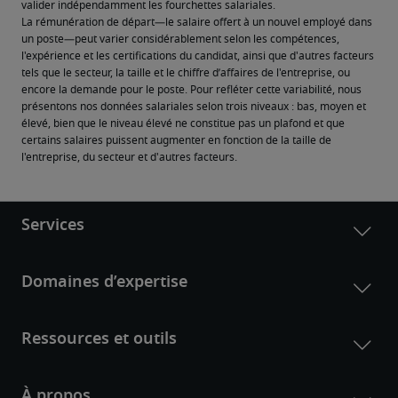
valider indépendamment les fourchettes salariales.
La rémunération de départ—le salaire offert à un nouvel employé dans 
un poste—peut varier considérablement selon les compétences, 
l'expérience et les certifications du candidat, ainsi que d'autres facteurs 
tels que le secteur, la taille et le chiffre d’affaires de l'entreprise, ou 
encore la demande pour le poste. Pour refléter cette variabilité, nous 
présentons nos données salariales selon trois niveaux : bas, moyen et 
élevé, bien que le niveau élevé ne constitue pas un plafond et que 
certains salaires puissent augmenter en fonction de la taille de 
l'entreprise, du secteur et d'autres facteurs.