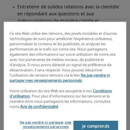
Entretenir de solides relations avec la clientèle 
en répondant aux questions et aux 
préoccupations de manière rapide et 
professionnelle.
Ce site Web utilise des témoins, des pixels invisibles et d'autres
Régler les plaintes des clients, gérer les fichiers 
technologies de suivi pour améliorer l'expérience utilisateur,
personnaliser le contenu et les publicités, et analyser les
de la base de données et rédiger les rapports 
performances et le trafic sur notre site. Nous partageons
périodiques sur les problèmes liés au service à 
également des informations sur votre utilisation de notre site
la clientèle.
avec nos partenaires de médias sociaux, de publicité et
d'analyse. Si nous avons détecté un signal de préférence de
désactivation, il sera respecté. Vous pouvez désactiver
Faire de la saisie de données et effectuer la 
l'utilisation de certains témoins via le lien
Ne pas vendre ni
recherche nécessaire à la résolution des 
partager mes renseignements personnels
.
problèmes de la clientèle.
Votre utilisation du site Web est assujettie à nos
Conditions
d'utilisation
. Pour plus d'informations sur les témoins et la
À la recherche d'un représentant
manière dont nous partageons les informations, consultez
notre
Avis de confidentialité
.
du service à la clientèle ou d'un
poste de représentant du service
Ne pas vendre ni partager mes
Je comprends
renseignements personnels