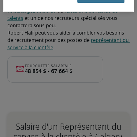
à la clientèle?
Téléchargez votre CV
 ou 
faites une demande de 
talents
 et un de nos recruteurs spécialisés vous 
contactera sous peu.
Robert Half peut vous aider à combler vos besoins 
de recrutement pour des postes de 
représentant du 
service à la clientèle
.
Salaire d'un Représentant du
service à la clientèle à Calgary,