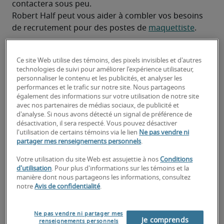
contactera sous peu.
Robert Half peut vous aider à combler vos besoins 
de recrutement pour des postes de 
maquettiste
.
Ce site Web utilise des témoins, des pixels invisibles et d'autres
technologies de suivi pour améliorer l'expérience utilisateur,
personnaliser le contenu et les publicités, et analyser les
performances et le trafic sur notre site. Nous partageons
également des informations sur votre utilisation de notre site
avec nos partenaires de médias sociaux, de publicité et
d'analyse. Si nous avons détecté un signal de préférence de
désactivation, il sera respecté. Vous pouvez désactiver
l'utilisation de certains témoins via le lien
Ne pas vendre ni
partager mes renseignements personnels
.
Salaire d'un Maquettiste à
Votre utilisation du site Web est assujettie à nos
Conditions
Halifax, NS
d'utilisation
. Pour plus d'informations sur les témoins et la
manière dont nous partageons les informations, consultez
notre
Avis de confidentialité
.
-
Ne pas vendre ni partager mes
Je comprends
renseignements personnels