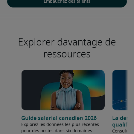
Embauchez des talents
Explorer davantage de
ressources
Guide salarial canadien 2026
La dema
qualifié
Explorez les données les plus récentes
pour des postes dans six domaines
Consultez 