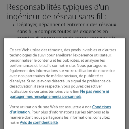
Responsabilités typiques d'un
ingénieur de réseau sans-fil :
Déployer, dépanner et entretenir des réseaux 
sans fil, y compris toutes les exigences en 
matière d'ingénierie et de ressources pour le 
matériel et les logiciels de réseau.
Ce site Web utilise des témoins, des pixels invisibles et d'autres
technologies de suivi pour améliorer l'expérience utilisateur,
Fournir des recommandations pour 
personnaliser le contenu et les publicités, et analyser les
l'architecture et l'optimisation du réseau pour 
performances et le trafic sur notre site. Nous partageons
les technologies sans fil et mobiles.
également des informations sur votre utilisation de notre site
avec nos partenaires de médias sociaux, de publicité et
d'analyse. Si nous avons détecté un signal de préférence de
Documenter l'infrastructure et la conception du 
désactivation, il sera respecté. Vous pouvez désactiver
réseau.
l'utilisation de certains témoins via le lien
Ne pas vendre ni
partager mes renseignements personnels
.
À la recherche d'un ingénieur de
Votre utilisation du site Web est assujettie à nos
Conditions
réseau sans-fil ou d'un poste
d'utilisation
. Pour plus d'informations sur les témoins et la
manière dont nous partageons les informations, consultez
d'ingénieur de réseau sans-fil?
notre
Avis de confidentialité
.