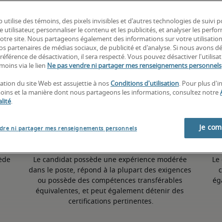
 utilise des témoins, des pixels invisibles et d'autres technologies de suivi 
4,3% supérieur à la moyenne nationale
e utilisateur, personnaliser le contenu et les publicités, et analyser les perfo
 notre site. Nous partageons également des informations sur votre utilisatio
nos partenaires de médias sociaux, de publicité et d'analyse. Si nous avons d
référence de désactivation, il sera respecté. Vous pouvez désactiver l'utilisa
Moyen
moins via le lien
Ne pas vendre ni partager mes renseignements personnels
sation du site Web est assujettie à nos
Conditions d'utilisation
. Pour plus d'
moins et la manière dont nous partageons les informations, consultez notre
lité
.
Je co
dre ni partager mes renseignements personnels
ède 
Le candidat possède une expérience modérée 
Le
dans le poste, répond à la plupart des exigences 
c
ou possède des compétences transférables 
ég
équivalentes, et peut également détenir des 
certifications pertinentes.