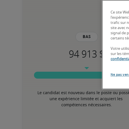
Ce site Web
l'expérienc
trafic sur
site avec 
signal de p
Bas
certains té
Votre utili
sur les té
confidentia
Ne pas ven
Le candidat est nouveau dans le poste ou poss
une expérience limitée et acquiert les 
compétences nécessaires.