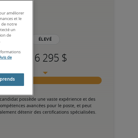
pour améliorer
rmances et le
n de notre
étecté un
tion de
Élevé
.
informations
Avis de
mprends
 candidat possède une vaste expérience et des 
ompétences avancées pour le poste, et peut 
alement détenir des certifications spécialisées.