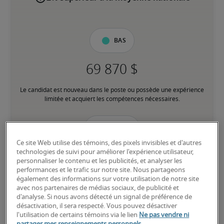
Bas
Le candidat est nouveau dans le poste ou possède une expérience 
limitée et acquiert les compétences nécessaires.
Moyen
Ce site Web utilise des témoins, des pixels invisibles et d'autres
technologies de suivi pour améliorer l'expérience utilisateur,
personnaliser le contenu et les publicités, et analyser les
performances et le trafic sur notre site. Nous partageons
Le candidat possède une expérience modérée dans le poste, 
également des informations sur votre utilisation de notre site
répond à la plupart des exigences ou possède des compétences 
avec nos partenaires de médias sociaux, de publicité et
transférables équivalentes, et peut également détenir des 
d'analyse. Si nous avons détecté un signal de préférence de
certifications pertinentes.
désactivation, il sera respecté. Vous pouvez désactiver
l'utilisation de certains témoins via le lien
Ne pas vendre ni