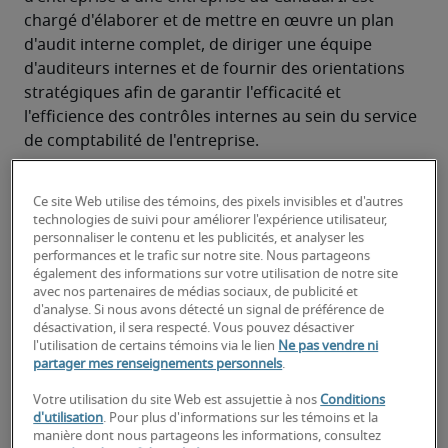
chargé d'élaborer et de mettre en œuvre un plan 
d'audit interne complet, de diriger une équipe 
d'auditeurs internes et de fournir des orientations 
stratégiques afin de garantir l'efficacité et 
l'efficience des contrôles internes au sein du service 
de comptabilité de l'entreprise.
Responsabilités typiques d'un
Ce site Web utilise des témoins, des pixels invisibles et d'autres
directeur de l'audit interne —
technologies de suivi pour améliorer l'expérience utilisateur,
comptabilité corporative :
personnaliser le contenu et les publicités, et analyser les
performances et le trafic sur notre site. Nous partageons
également des informations sur votre utilisation de notre site
Jouer un rôle de premier plan dans l'élaboration 
avec nos partenaires de médias sociaux, de publicité et
de la stratégie globale d'audit interne, en 
d'analyse. Si nous avons détecté un signal de préférence de
l'alignant sur les risques organisationnels et les 
désactivation, il sera respecté. Vous pouvez désactiver
l'utilisation de certains témoins via le lien
Ne pas vendre ni
priorités comptables de l'entreprise.
partager mes renseignements personnels
.
Diriger, motiver et développer une équipe 
Votre utilisation du site Web est assujettie à nos
Conditions
d'auditeurs internes, en assignant des projets 
d'utilisation
. Pour plus d'informations sur les témoins et la
manière dont nous partageons les informations, consultez
d'audit et en fournissant des instructions, un 