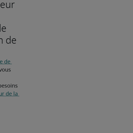
teur
de
n de
 de 
vous 
besoins 
r de la 