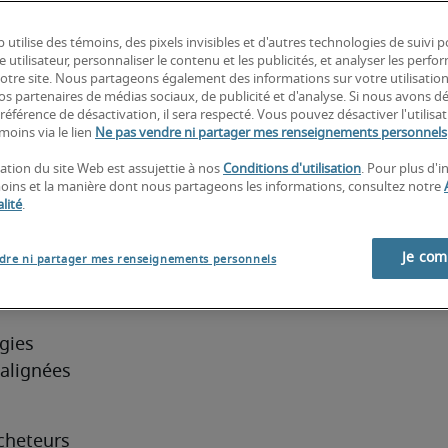
iées et à 
 Le poste 
 utilise des témoins, des pixels invisibles et d'autres technologies de suivi 
e utilisateur, personnaliser le contenu et les publicités, et analyser les perfo
e 
 notre site. Nous partageons également des informations sur votre utilisatio
 public 
nos partenaires de médias sociaux, de publicité et d'analyse. Si nous avons d
référence de désactivation, il sera respecté. Vous pouvez désactiver l'utilisa
e 
moins via le lien
Ne pas vendre ni partager mes renseignements personnels
mpagnes 
sation du site Web est assujettie à nos
Conditions d'utilisation
. Pour plus d'
moins et la manière dont nous partageons les informations, consultez notre
lité
.
 d'un
n de
Je co
dre ni partager mes renseignements personnels
ies 
alignées 
acheteurs 