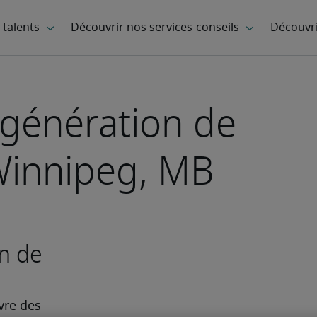
 génération de
Winnipeg, MB
on de
re des 