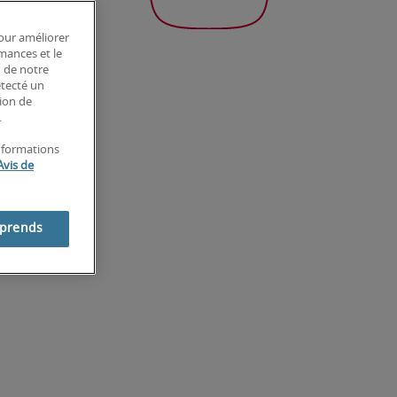
pour améliorer
rmances et le
n de notre
étecté un
tion de
.
informations
Avis de
mprends