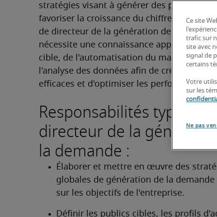
stratégies visant à générer des pistes qualif
favoriser la croissance du chiffre d'affaires.
Ce site Web
l'expérienc
de directeur de la génération de la demand
trafic sur
nécessite une connaissance approfondie du
site avec 
signal de p
cible, de l'automatisation du marketing et d
certains té
l'analyse des données afin de créer des ca
Votre utili
efficaces et d'optimiser les performances.
sur les té
confidentia
Responsabilités typiques
directeur de la génératio
Ne pas ven
la demande :
Élaborer et mettre en œuvre des stratég
globales de génération de la demande 
sur les objectifs de l'entreprise.
Définir les publics cibles, les profils d'