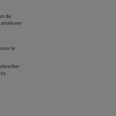
on du 
 améliorer 
rer le 
dentifier 
és 