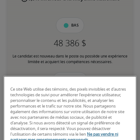
Bas
Le candidat est nouveau dans le poste ou possède une expérience 
limitée et acquiert les compétences nécessaires.
Moyen
Ce site Web utilise des témoins, des pixels invisibles et d'autres
technologies de suivi pour améliorer l'expérience utilisateur,
personnaliser le contenu et les publicités, et analyser les
performances et le trafic sur notre site. Nous partageons
Le candidat possède une expérience modérée dans le poste, 
également des informations sur votre utilisation de notre site
répond à la plupart des exigences ou possède des compétences 
avec nos partenaires de médias sociaux, de publicité et
transférables équivalentes, et peut également détenir des 
d'analyse. Si nous avons détecté un signal de préférence de
certifications pertinentes.
désactivation, il sera respecté. Vous pouvez désactiver
l'utilisation de certains témoins via le lien
Ne pas vendre ni