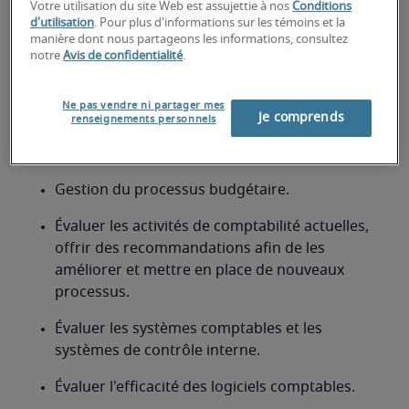
Votre utilisation du site Web est assujettie à nos
Conditions
Coordonner et préparer les états financiers 
d'utilisation
. Pour plus d'informations sur les témoins et la
internes et externes.
manière dont nous partageons les informations, consultez
notre
Avis de confidentialité
.
Coordination des activités des auditeurs 
externes.
Ne pas vendre ni partager mes
Je comprends
renseignements personnels
Fournir à la direction des informations 
essentielles au processus de prise de décision.
Gestion du processus budgétaire.
Évaluer les activités de comptabilité actuelles, 
offrir des recommandations afin de les 
améliorer et mettre en place de nouveaux 
processus.
Évaluer les systèmes comptables et les 
systèmes de contrôle interne.
Évaluer l'efficacité des logiciels comptables.