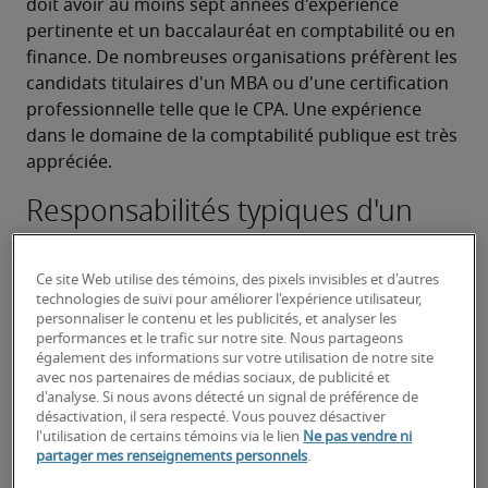
doit avoir au moins sept années d'expérience 
pertinente et un baccalauréat en comptabilité ou en 
finance. De nombreuses organisations préfèrent les 
candidats titulaires d'un MBA ou d'une certification 
professionnelle telle que le CPA. Une expérience 
dans le domaine de la comptabilité publique est très 
appréciée.
Responsabilités typiques d'un
contrôleur — comptabilité
corporative :
Ce site Web utilise des témoins, des pixels invisibles et d'autres
technologies de suivi pour améliorer l'expérience utilisateur,
Planifier, diriger et coordonner toutes les 
personnaliser le contenu et les publicités, et analyser les
fonctions comptables opérationnelles.
performances et le trafic sur notre site. Nous partageons
également des informations sur votre utilisation de notre site
avec nos partenaires de médias sociaux, de publicité et
Gérer l'accumulation et la consolidation de 
d'analyse. Si nous avons détecté un signal de préférence de
toutes les données financières nécessaires à 
désactivation, il sera respecté. Vous pouvez désactiver
une comptabilisation précise des résultats 
l'utilisation de certains témoins via le lien
Ne pas vendre ni
partager mes renseignements personnels
.
consolidés de l'entreprise.